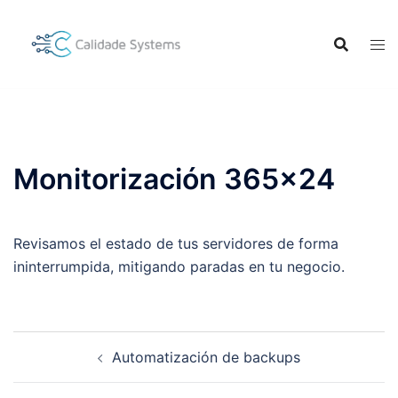
Saltar
al
contenido
Monitorización 365×24
Revisamos el estado de tus servidores de forma
ininterrumpida, mitigando paradas en tu negocio.
Navegación
Automatización de backups
de
entradas