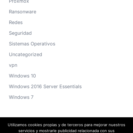
Proxmox
Ransonware
Redes
Seguridad
Sistemas Operativos
Uncategorized
vpn
Windows 10
Windows 2016 Server Essentials
Windows 7
Utilizamos cookies propias y de terceros para mejorar nuestros
servicios y mostrarle publicidad relacionada con sus