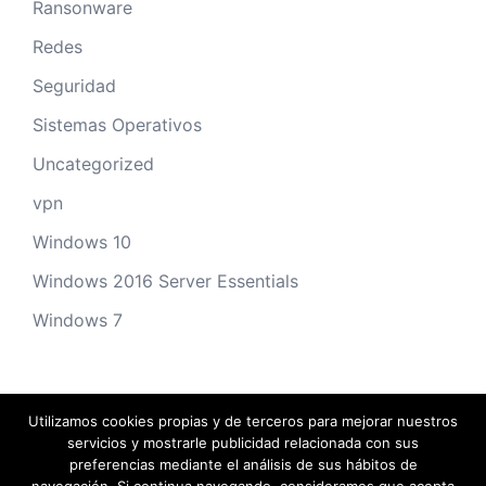
Ransonware
Redes
Seguridad
Sistemas Operativos
Uncategorized
vpn
Windows 10
Windows 2016 Server Essentials
Windows 7
Utilizamos cookies propias y de terceros para mejorar nuestros
servicios y mostrarle publicidad relacionada con sus
preferencias mediante el análisis de sus hábitos de